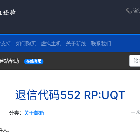
术支持
如何购买
虚拟主机
关于新线
联系我们
建站帮助
在线客服
退信代码552 RP:UQT
分类：
关于邮箱
来
件人。