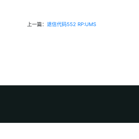
上一篇：
退信代码552 RP:UMS